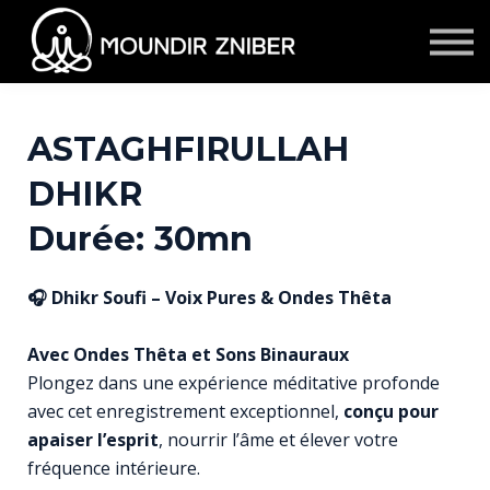
★ Membership
S'inscrire/se connecter
Contact
Témoignages
ASTAGHFIRULLAH
Events & Retraites
DHIKR
Corporate
Durée: 30mn
🎧 Dhikr Soufi – Voix Pures & Ondes Thêta
Avec Ondes Thêta et Sons Binauraux
Plongez dans une expérience méditative profonde
avec cet enregistrement exceptionnel,
c
onçu pour
apaiser l’esprit
, nourrir l’âme et élever votre
fréquence intérieure.