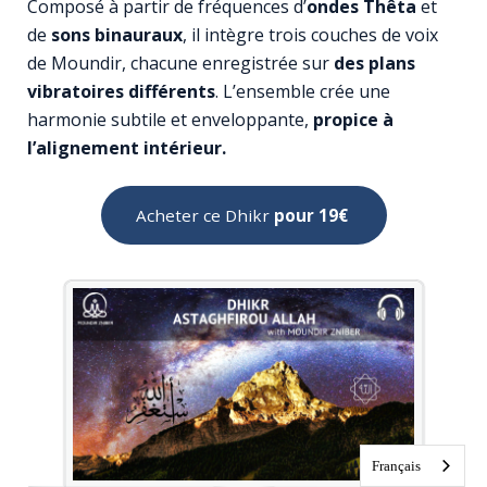
Composé à partir de fréquences d’
o
ndes Thêta
et
de
sons binauraux
, il intègre trois couches de voix
de Moundir, chacune enregistrée sur
des plans
vibratoires différents
. L’ensemble crée une
harmonie subtile et enveloppante,
propice à
l’alignement intérieur.
Acheter ce Dhikr
pour 19€
Français