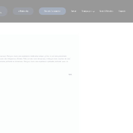
★ Membership
S'inscrire/se connecter
Contact
Témoignages
Events & Retraites
Corporate
nts
inauraux. Plongez dans une expérience méditative unique grâce à cet enregistrement
é avec des fréquences d’Ondes Thêta et des sons binauraux, il intègre trois couches de voix
armonie profonde et immersive. Plongez dans une expérience spirituelle profonde avec ce
19 €