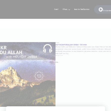
Accueil
A Propos
Immersive Sound Experience
Enseigneme
COURS
ASTAGHFIRULLAH Dhikr - 30 min
Musique Soufie pour Méditation, Guérison et Relaxation avec Ondes Thêta et Sons B
exceptionnel, conçu pour apaiser l'esprit, guérir l'âme et élever la vibration. Mélang
de Moundir enregistrées sur des fréquences vibratoires distinctes, créant ainsi une h
Dhikr Soufi non-stop.
Accès pour
1
année
Prix