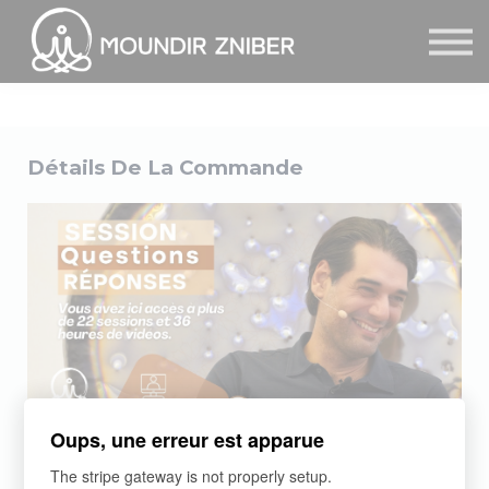
★ Membership
S'inscrire/se connecter
Contact
Témoignages
Détails De La Commande
Events & Retraites
Corporate
Oups, une erreur est apparue
COURS
The stripe gateway is not properly setup.
Sessions Questions et Réponses -