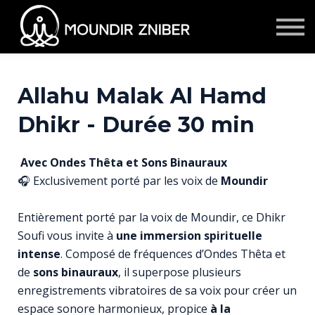
★ Membership
S'inscrire/se connecter
Contact
Témoignages
Allahu Malak Al Hamd
Events & Retraites
Dhikr - Durée 30 min
Corporate
Avec Ondes Thêta et Sons Binauraux
🎧 Exclusivement porté par les voix de
Moundir
Entièrement porté par la voix de Moundir, ce Dhikr
Soufi vous invite à
une immersion spirituelle
intense
. Composé de fréquences d’Ondes Thêta et
de
sons binauraux
, il superpose plusieurs
enregistrements vibratoires de sa voix pour créer un
espace sonore harmonieux, propice
à la