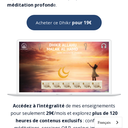
méditation profond
e.
Acheter ce Dhikr
pour 19€
Accédez à l’intégralité
de mes enseignements
pour seulement
29€
/mois et explorez
plus de 120
heures de contenus exclusifs
: conférences,
Français
méditations, sessions Q&R, replays immersifs…