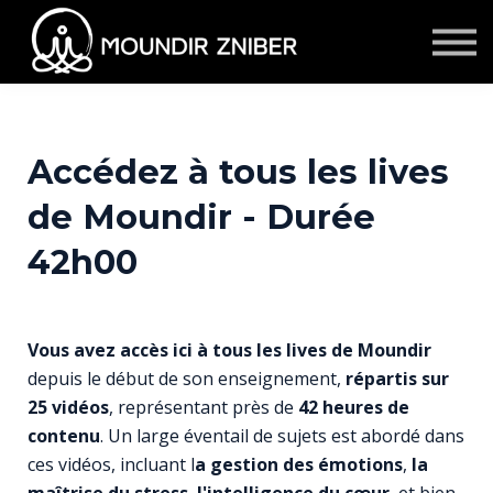
★ Membership
S'inscrire/se connecter
Contact
Témoignages
Accédez à tous les lives
Events & Retraites
de Moundir - Durée
Corporate
42h00
Vous avez accès ici à tous les lives de Moundir
depuis le début de son enseignement,
répartis sur
25 vidéos
, représentant près de
42 heures de
contenu
. Un large éventail de sujets est abordé dans
ces vidéos, incluant l
a gestion des émotions
,
la
maîtrise du stress
,
l'intelligence du cœur
, et bien